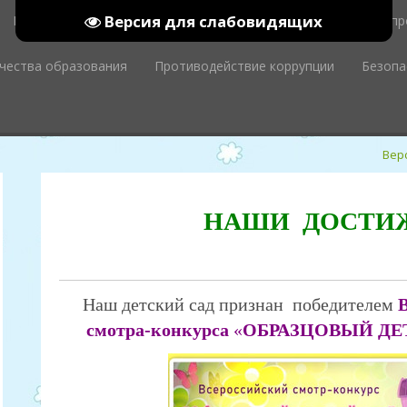
Версия для слабовидящих
Родительский уголок
Сведения об организации
Наш пр
ачества образования
Противодействие коррупции
Безопа
Вер
НАШИ ДОСТИ
Наш детский сад признан победителем
В
смотра-конкурса
«
ОБРАЗЦОВЫЙ ДЕ