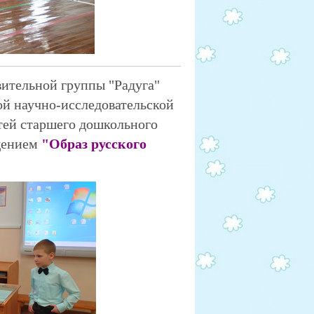
вительной группы "Радуга"
й научно-исследовательской
тей старшего дошкольного
щением
"Образ русского