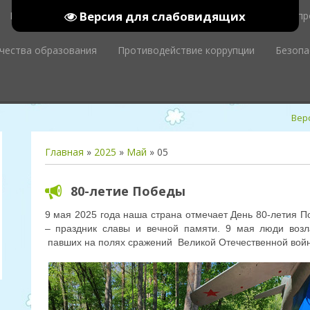
Версия для слабовидящих
Родительский уголок
Сведения об организации
Наш пр
ачества образования
Противодействие коррупции
Безопа
Вер
Главная
»
2025
»
Май
»
05
80-летие Победы
9 мая 2025 года наша страна отмечает День 80-летия П
– праздник славы и вечной памяти.
9 мая люди возл
павших на полях сражений Великой Отечественной вой