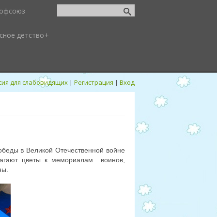
офсоюз
сное детство
сия для слабовидящих
|
Регистрация
|
Вход
обеды в Великой Отечественной войне
агают цветы к
мемориалам воинов,
ны.