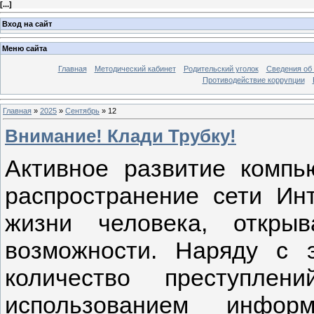
[
...
]
Вход на сайт
Меню сайта
Главная
Методический кабинет
Родительский уголок
Сведения об 
Противодействие коррупции
Главная
»
2025
»
Сентябрь
»
12
Внимание! Клади Трубку!
Активное развитие компь
распространение сети Ин
жизни человека, откры
возможности. Наряду с э
количество преступлен
использованием информа