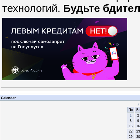
технологий.
Будьте бдите
Calendar
«
Пн
Вт
1
2
8
9
15
16
22
23
29
30