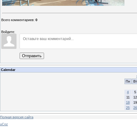
Всего комментариев
:
0
Войдите:
Отправить
Calendar
Пн
Вт
4
5
11
12
18
19
25
26
Полная версия сайта
uCoz