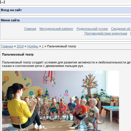
[
...
]
Вход на сайт
Меню сайта
Главная
Методический кабинет
Родительский уголок
Сведения об 
Противодействие коррупции
Главная
»
2019
»
Ноябрь
»
1
» Пальчиковый театр
Пальчиковый театр
Пальчиковый театр создаёт условия для развития активности и любознательности д
сказки и соотнесения речи с движениями пальцев рук.